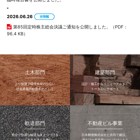
2026.06.26
第85回定時株主総会決議ご通知を公開しました。（PDF：
96.4 KB）
土木部門
建築部門
より快適で環境負荷の少ない
設計・施工からリニューアルまで
社会基盤の創造をめざして
トータルにサポート
軌道部門
不動産ビル事業
安全で快適な輸送を支えつづける
日本郵便株式会社と共同で建設。
という大きな誇りを胸に
JPタワー名古屋についてはこちら