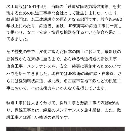
名工建設は1941年6月、当時の「鉄道省輸送力増強施策」を実
現するための鉄道工事専門会社として誕生しました。つまり、
軌道部門は、名工建設設立の原点となる部門です。設立以来80
年以上にわたり、鉄道省、国鉄、JR東海等の鉄道工事に一貫し
て携わり、安全・安定・快適な輸送を守るという使命を果たし
てきました。
その歴史の中で、変化に富んだ日本の国土において、最新鋭の
新幹線から在来線に至るまで、あらゆる軌道構造の新設工事・
改良工事・メンテナンスを、安全・確実に実施するためのノウ
ハウを培ってきました。現在ではJR東海の新幹線・在来線、さ
らには愛知環状鉄道、城北線、名古屋市営地下鉄などの軌道工
事において、その技術力をいかんなく発揮しています。
軌道工事には大きく分けて、保線工事と敷設工事の2種類があ
り、保線工事とは、線路のメンテナンスを施す業務。また、敷
設工事とは新しい軌道の建設です。