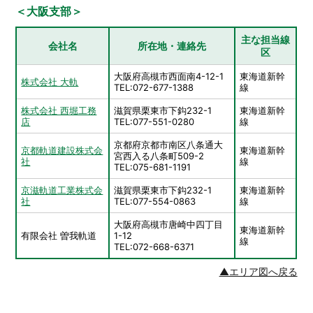
＜大阪支部＞
主な担当線
会社名
所在地・連絡先
区
大阪府高槻市西面南4-12-1
東海道新幹
株式会社 大軌
TEL:072-677-1388
線
株式会社 西堀工務
滋賀県栗東市下鈎232-1
東海道新幹
店
TEL:077-551-0280
線
京都府京都市南区八条通大
京都軌道建設株式会
東海道新幹
宮西入る八条町509-2
社
線
TEL:075-681-1191
京滋軌道工業株式会
滋賀県栗東市下鈎232-1
東海道新幹
社
TEL:077-554-0863
線
大阪府高槻市唐崎中四丁目
東海道新幹
有限会社 曽我軌道
1-12
線
TEL:072-668-6371
▲エリア図へ戻る