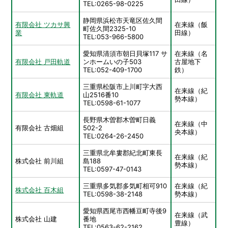
TEL:0265-98-0225
静岡県浜松市天竜区佐久間
有限会社 ツカサ興
在来線（飯
町佐久間2325-10
業
田線）
TEL:053-966-5800
愛知県清須市朝日貝塚117 サ
在来線（名
有限会社 戸田軌道
ンホームいの子503
古屋地下
TEL:052-409-1700
鉄）
三重県松阪市上川町字大西
在来線（紀
有限会社 東軌道
山2516番10
勢本線）
TEL:0598-61-1077
長野県木曽郡木曽町日義
在来線（中
有限会社 古畑組
502-2
央本線）
TEL:0264-26-2450
三重県北牟婁郡紀北町東長
在来線（紀
株式会社 前川組
島188
勢本線）
TEL:0597-47-0143
三重県多気郡多気町相可910
在来線（紀
株式会社 百木組
TEL:0598-38-2148
勢本線）
愛知県西尾市西幡豆町寺後9
在来線（武
株式会社 山建
番地
豊線）
TEL:0563-62-2162