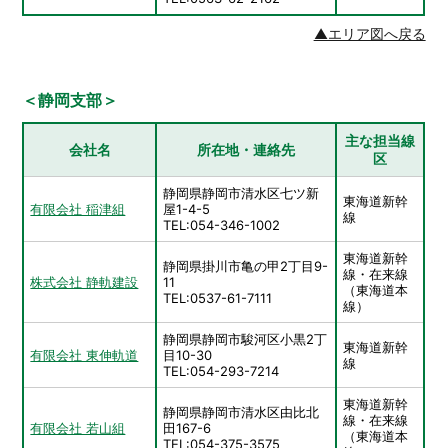
▲エリア図へ戻る
＜静岡支部＞
主な担当線
会社名
所在地・連絡先
区
静岡県静岡市清水区七ツ新
東海道新幹
有限会社 稲津組
屋1-4-5
線
TEL:054-346-1002
東海道新幹
静岡県掛川市亀の甲2丁目9-
線・在来線
株式会社 静軌建設
11
（東海道本
TEL:0537-61-7111
線）
静岡県静岡市駿河区小黒2丁
東海道新幹
有限会社 東伸軌道
目10-30
線
TEL:054-293-7214
東海道新幹
静岡県静岡市清水区由比北
線・在来線
有限会社 若山組
田167-6
（東海道本
TEL:054-375-3575