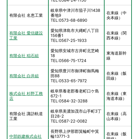
岐阜県中津川市茄子川1438
在来線（中
有限会社 名恵工業
番地9
央本線）
TEL:0573-68-6890
愛知県津島市大縄町八丁目
有限会社 愛信建設
在来線（関
156番1
工業
西本線）
TEL:0567-25-1933
愛知県安城市古井町北芝崎
東海道新幹
有限会社 稲石組
18
線
TEL:0566-75-1724
愛知県豊川市御津町御馬梅
在来線（飯
有限会社 白井組
田88
田線）
TEL:0533-65-7972
岐阜県養老郡養老町口ケ島
株式会社 杉野工務
在来線（東
672-1
店
海道本線）
TEL:0584-32-3288
岐阜県美濃加茂市山手町3丁
有限会社 諏訪軌道
在来線（高
目28-2
工業
山本線）
TEL:0587-22-0082
長野県上伊那郡箕輪町中箕
在来線（飯
中部鉄建株式会社
輪13771-3
田線）