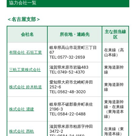
協力会社一覧
＜名古屋支部＞
主な担当線
会社名
所在地・連絡先
区
岐阜県高山市花里町三丁目
在来線（高
有限会社 石垣工業
67
山本線）
TEL:0577-32-2659
滋賀県米原市岩脇483
東海道新幹
三軌工業株式会社
TEL:0749-52-4370
線
愛知県大府市北崎町井田
東海道新幹
株式会社 鈴木軌道
252-6
線
TEL:0562-48-3020
東海道新幹
岐阜県不破郡垂井町表佐
線・在来線
株式会社 濃建
2196-3
（東海道本
TEL:0584-22-0488
線）
滋賀県米原市柏原字仲田
在来線（東
株式会社 西軌
3472-2
海道本線）
TEL:0584-24-1150