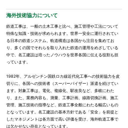
海外技術協力について
鉄道工事は、一般の土木工事と比べ、施工管理や工法について
特殊な知識・技術が求められます。世界一安全に運行されてい
る日本の鉄道システム、軌道構造は各国から注目を集めてお
り、多くの国でそれらを取り入れた鉄道の運用をめざしている
中で、名工建設は培ったノウハウを世界各国に伝える役割も担
っています。
1982年、アルゼンチン国鉄ロカ線近代化工事への技術協力を皮
切りに、各国への技術者（スーパーバイザー）派遣を続けてい
ます。対象工事は、電化、複線化、駅改良など、多岐にわた
り、また、業務内容も、測量、工事計画、線路切換計画、施工
管理、施工技術の指導など、鉄道工事全般にわたる幅広いもの
となっています。名工建設の基本方針である「安全」を前提と
したマネジメントは各方面で高い評価を受け、海外軌道工事で
は欠かせない存在となっています。