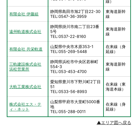
線）
静岡県島田市旭2丁目22-30
東海道新幹
有限会社 伊藤組
TEL:0547-36-3959
線
静岡県掛川市南二丁目23番
東海道新幹
遠州軌道株式会社
5号
線
TEL:0537-22-8160
山梨県中央市木原353-1
在来線（身
有限会社 共栄軌道
TEL:055-269-5448
延線）
静岡県浜松市中央区若林町
三軌建設株式会社
東海道新幹
554-3
浜松営業所
線
TEL:053-453-4700
愛知県豊川市下野川町2丁目
在来線（東
大軌工業株式会社
51
海道本線）
TEL:0533-56-8993
山梨県甲府市大里町5000番
株式会社エス・テ
在来線（身
地
ィ・ネット
延線）
TEL:055-288-0011
▲エリア図へ戻る