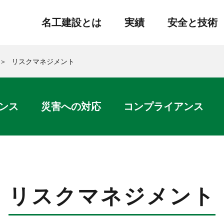
名工建設とは
実績
安全と技術
名工建設の技術
リスクマネジメント
有価証券報告書
貸借対
ンス
災害への対応
コンプライアンス
経営方針
会社案内
安全意識の醸成
健康経営
地震対応技
土木部門プロジェクト紹介
リスクマネジメント
電子公告
経営計画
グループ会社
業所マネジメント
コミュニティへの参画
環境対応技