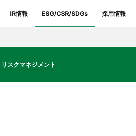
IR情報
ESG/CSR/SDGs
採用情報
事業紹介
環 境
照表・損益計算書
株主総会関連書類
リスクマネジメント
術
労働慣行
土木部門
リニューアル＆
建築部門
メンテナンス技術
※安全と技術のページへ
リンクします
軌道部門プロジェクト紹介
環境への取り組み
不動産ビル事業
FAQ
術
軌道部門
その他の技術