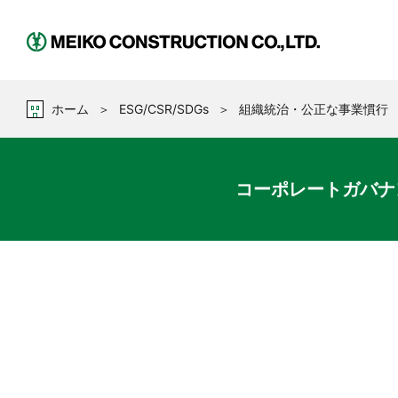
企業情報
名工建設の安全への取り組み
企業統治
社 会
ホーム
ESG/CSR/SDGs
組織統治・公正な事業慣行
財務ハイライト
決算短信
コーポレートガバナ
会社方針
人 権
実績一覧
社長メッセージ
組織統治・
公正な事業慣行
株主通信
株式情報
リスク排除
消費者課題
作