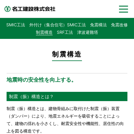
SMIC工法
外付け（集合住宅）SMIC工法
免震構法
免震改修
制震構造
SRF工法
津波避難塔
制震構造
地震時の安全性を向上する。
制震（振）構造とは？
制震（振）構造とは、建物骨組みに取付けた制震（振）装置
（ダンパー）により、地震エネルギーを吸収することによっ
て、建物の揺れを小さくし、耐震安全性や機能性、居住性の向
上を図る構造です。