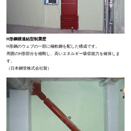
H形鋼横連結型制震壁
H形鋼のウェブの一部に極軟鋼を配した構成です。
周囲のH形部分を補剛し、高いエネルギー吸収能力を確保しま
す。
（日本鋼管株式会社製）