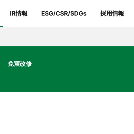
IR情報
ESG/CSR/SDGs
採用情報
事業紹介
環 境
照表・損益計算書
株主総会関連書類
免震改修
術
労働慣行
土木部門
リニューアル＆
建築部門
メンテナンス技術
※安全と技術のページへ
リンクします
軌道部門プロジェクト紹介
環境への取り組み
不動産ビル事業
FAQ
術
軌道部門
その他の技術