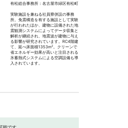
有松総合事務所：名古屋市緑区有松町
実験施設を兼ねる社員寮併設の事務
所。免震構造を有する施設として実験
が行われたほか、建物に設備された地
震観測システムによってデータ収集と
解析が継続され、地震波が建物に与え
る影響が研究されています。RC4階建
て、延べ床面積1353m
2
。クリーンで
省エネルギー効果が高いと注目される
氷蓄熱式システムによる空調設備も導
入されています。
可能です。