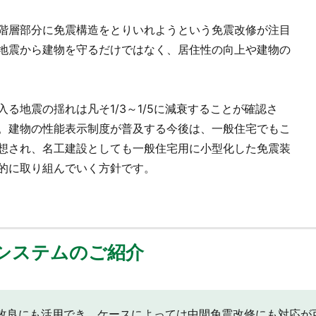
階層部分に免震構造をとりいれようという免震改修が注目
地震から建物を守るだけではなく、居住性の向上や建物の
る地震の揺れは凡そ1/3～1/5に減衰することが確認さ
。建物の性能表示制度が普及する今後は、一般住宅でもこ
想され、名工建設としても一般住宅用に小型化した免震装
的に取り組んでいく方針です。
システムのご紹介
改良にも活用でき、ケースによっては中間免震改修にも対応が