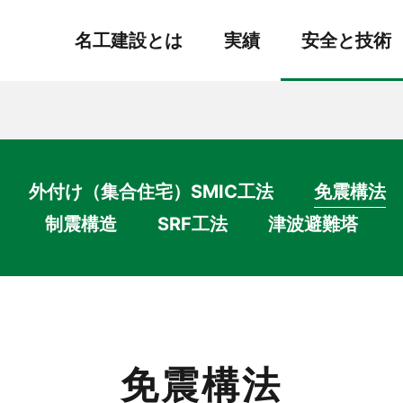
名工建設とは
実績
安全と技術
名工建設の技術
有価証券報告書
貸借対
外付け（集合住宅）SMIC工法
免震構法
経営方針
会社案内
安全意識の醸成
健康経営
地震対応技
制震構造
SRF工法
津波避難塔
土木部門プロジェクト紹介
免震構法
電子公告
経営計画
グループ会社
業所マネジメント
コミュニティへの参画
環境対応技