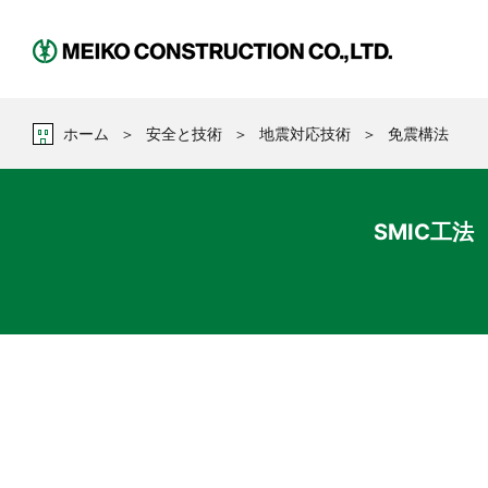
企業情報
名工建設の安全への取り組み
企業統治
社 会
ホーム
安全と技術
地震対応技術
免震構法
財務ハイライト
決算短信
SMIC工法
会社方針
人 権
実績一覧
社長メッセージ
組織統治・
公正な事業慣行
株主通信
株式情報
リスク排除
消費者課題
作